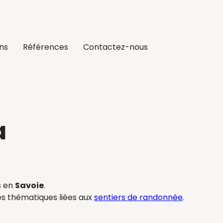
ons
Références
Contactez-nous
a
s en
Savoie
.
les thématiques liées aux
sentiers de randonnée
.