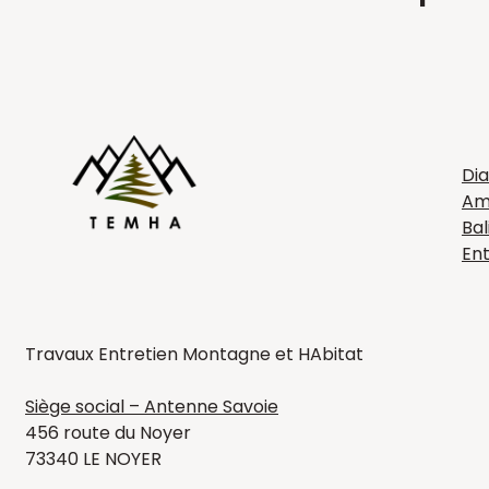
LIE
Dia
Am
Bal
Ent
Temha
Travaux Entretien Montagne et HAbitat
Siège social – Antenne Savoie
456 route du Noyer
73340 LE NOYER