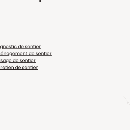
NS UTILES
EN SAVOI
gnostic de sentier
énagement de sentier
isage de sentier
retien de sentier