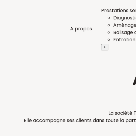
Aller
Prestations se
au
Diagnosti
contenu
Aménagem
A propos
Balisage 
Entretien
+
La société 
Elle accompagne ses clients dans toute la parti