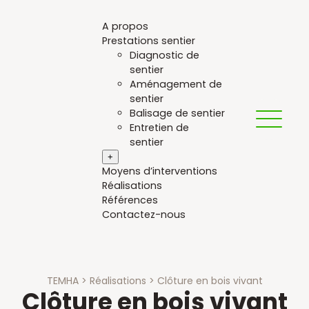
Aller
au
A propos
contenu
Prestations sentier
Diagnostic de
sentier
Aménagement de
sentier
Balisage de sentier
Entretien de
sentier
+
Moyens d’interventions
Réalisations
Références
Contactez-nous
TEMHA
>
Réalisations
>
Clôture en bois vivant
Clôture en bois vivant