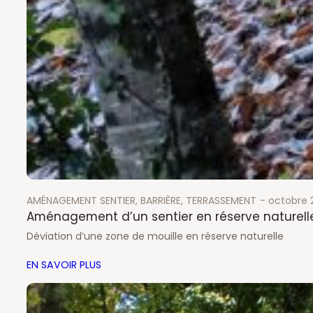
AMÉNAGEMENT SENTIER
, 
BARRIÈRE
, 
TERRASSEMENT
octobre 
Aménagement d’un sentier en réserve naturell
Déviation d’une zone de mouille en réserve naturelle
EN SAVOIR PLUS