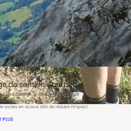
ENTIER
septembre 2024
ge de sentier : Tournette
teaux balises et directionnels en haute
avec des approches >500 m de dénivelé.
 de socles en acacia afin de réduire l’impact.
R PLUS