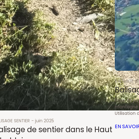
BALISAGE S
Balisa
Pose de po
montagne 
Utilisation
LISAGE SENTIER
juin 2025
EN SAVOI
alisage de sentier dans le Haut