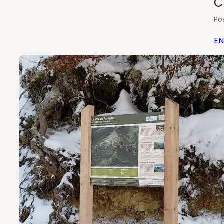
C
Po
EN