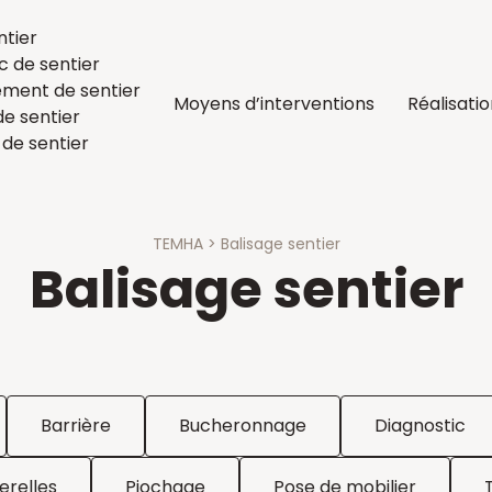
ntier
c de sentier
ent de sentier
Moyens d’interventions
Réalisati
de sentier
 de sentier
TEMHA
>
Balisage sentier
Balisage sentier
Barrière
Bucheronnage
Diagnostic
erelles
Piochage
Pose de mobilier