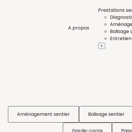
Aller
Prestations se
au
Diagnosti
contenu
Aménagem
A propos
Balisage 
Entretien
+
Aménagement sentier
Balisage sentier
Garde-corps
Pass